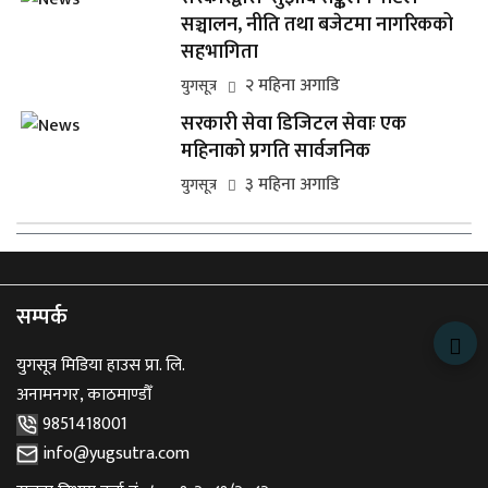
सञ्चालन, नीति तथा बजेटमा नागरिकको
सहभागिता
२ महिना अगाडि
युगसूत्र
सरकारी सेवा डिजिटल सेवाः एक
महिनाको प्रगति सार्वजनिक
३ महिना अगाडि
युगसूत्र
सम्पर्क
युगसूत्र मिडिया हाउस प्रा. लि.
अनामनगर, काठमाण्डौँ
9851418001
info@yugsutra.com