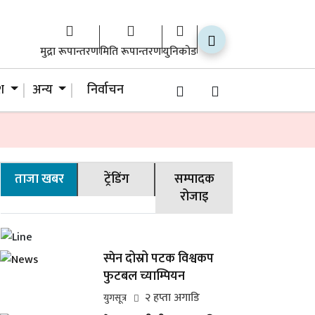
मुद्रा रूपान्तरण
मिति रूपान्तरण
युनिकोड
ेश
अन्य
निर्वाचन
ताजा खबर
ट्रेंडिंग
सम्पादक
रोजाइ
स्पेन दोस्रो पटक विश्वकप
फुटबल च्याम्पियन
२ हप्ता अगाडि
युगसूत्र