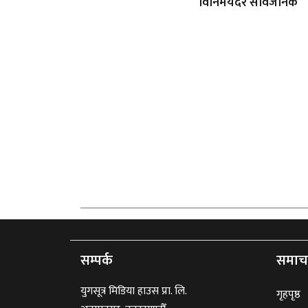
विनिमयदर सार्वजनिक
सम्पर्क
समाच
युगसूत्र मिडिया हाउस प्रा. लि.
गृहपृष्ठ