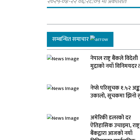
२०२५-०४-२२ ०६:२८:०५ मा प्रकाशित
सम्बन्धित समाचार
नेपाल राष्ट्र बैंकले विदेशी
मुद्राको नयाँ विनिमयदर 
नेप्से परिसूचक १.५२ अङ्क
उकालो, सूचकमा झिनो स
अमेरिकी डलरको दर
ऐतिहासिक उचाइमा, राष्ट्र
बैंकद्वारा आजको नयाँ