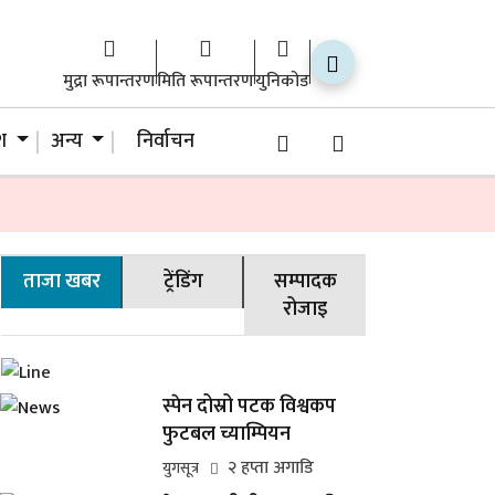
मुद्रा रूपान्तरण
मिति रूपान्तरण
युनिकोड
ेश
अन्य
निर्वाचन
ताजा खबर
ट्रेंडिंग
सम्पादक
रोजाइ
स्पेन दोस्रो पटक विश्वकप
फुटबल च्याम्पियन
२ हप्ता अगाडि
युगसूत्र