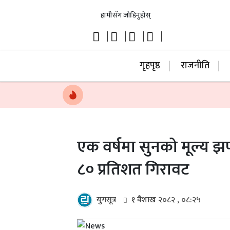
हामीसँग जोडिनुहोस्
गृहपृष्ठ
राजनीति
एक वर्षमा सुनको मूल्य झण
८० प्रतिशत गिरावट
युगसूत्र
१ बैशाख २०८२ , ०८:२५