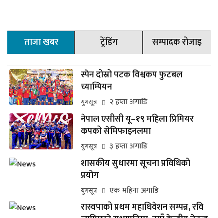
ताजा खबर
ट्रेंडिंग
सम्पादक रोजाइ
स्पेन दोस्रो पटक विश्वकप फुटबल
च्याम्पियन
२ हप्ता अगाडि
युगसूत्र
नेपाल एसीसी यू–१९ महिला प्रिमियर
कपको सेमिफाइनलमा
३ हप्ता अगाडि
युगसूत्र
शासकीय सुधारमा सूचना प्रविधिको
प्रयोग
एक महिना अगाडि
युगसूत्र
रास्वपाको प्रथम महाधिवेशन सम्पन्न, रवि