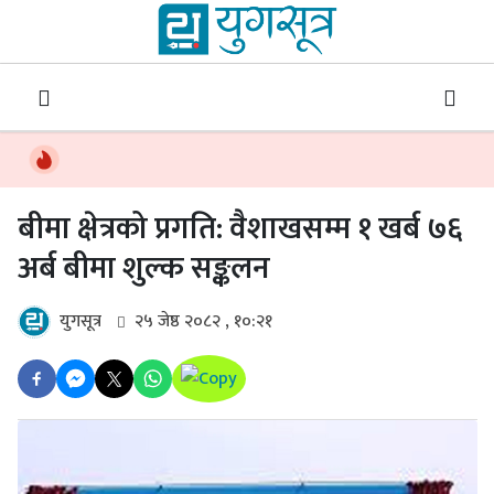
बीमा क्षेत्रको प्रगति: वैशाखसम्म १ खर्ब ७६
अर्ब बीमा शुल्क सङ्कलन
युगसूत्र
२५ जेष्ठ २०८२ , १०:२१