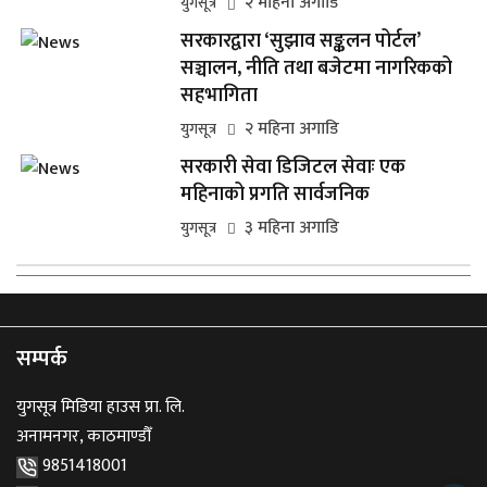
२ महिना अगाडि
युगसूत्र
सरकारद्वारा ‘सुझाव सङ्कलन पोर्टल’
सञ्चालन, नीति तथा बजेटमा नागरिकको
सहभागिता
२ महिना अगाडि
युगसूत्र
सरकारी सेवा डिजिटल सेवाः एक
महिनाको प्रगति सार्वजनिक
३ महिना अगाडि
युगसूत्र
सम्पर्क
युगसूत्र मिडिया हाउस प्रा. लि.
अनामनगर, काठमाण्डौँ
9851418001