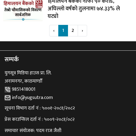
हिमालयन बैंकको नाफा ५० करोड,
अघिल्लो वर्षको तुलनामा ७४.३३% ले
घट्यो
‹
1
2
›
सम्पर्क
युगसूत्र मिडिया हाउस प्रा. लि.
अनामनगर, काठमाण्डौँ
9851418001
info@yugsutra.com
सूचना विभाग दर्ता नं : ५००१-२०८१/२०८२
प्रेस काउन्सिल दर्ता नं : ५००९-२०८१/०८२
समाचार संयोजक: पदम राज जैशी