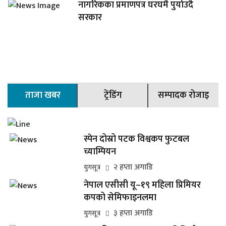
नागरिकका प्रमाणपत्र घरघमै पुर्याउदै
सरकार
ताजा खबर
ट्रेंडिंग
सम्पादक रोजाइ
स्पेन दोस्रो पटक विश्वकप फुटबल
च्याम्पियन
२ हप्ता अगाडि
युगसूत्र
नेपाल एसीसी यू–१९ महिला प्रिमियर
कपको सेमिफाइनलमा
३ हप्ता अगाडि
युगसूत्र