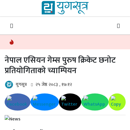
नेपाल एसियन गेम्स पुरुष क्रिकेट छनोट
प्रतियोगिताको च्याम्पियन
युगसूत्र
२५ जेष्ठ २०८३ , १७:१२