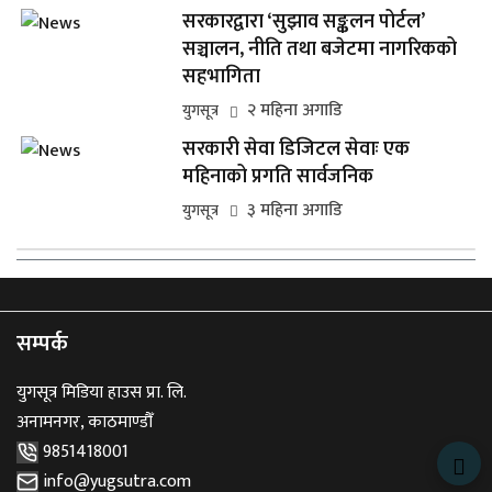
सरकारद्वारा ‘सुझाव सङ्कलन पोर्टल’
सञ्चालन, नीति तथा बजेटमा नागरिकको
सहभागिता
२ महिना अगाडि
युगसूत्र
सरकारी सेवा डिजिटल सेवाः एक
महिनाको प्रगति सार्वजनिक
३ महिना अगाडि
युगसूत्र
सम्पर्क
युगसूत्र मिडिया हाउस प्रा. लि.
अनामनगर, काठमाण्डौँ
9851418001
info@yugsutra.com