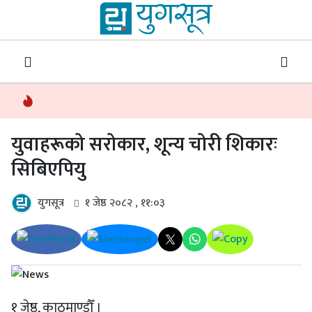
युवाहरूको सरोकार, शून्य चोरी शिकारः
सिबिएपियु
युगसूत्र
१ जेष्ठ २०८२ , ११:०३
१ जेष्ठ, काठमाण्डौँ ।