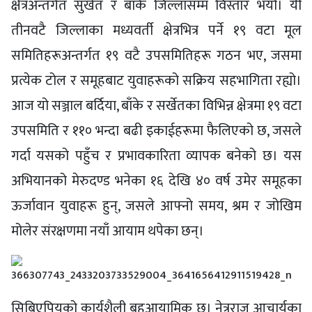
क्षेत्रअन्तर्गत सुर्खेत र बाँके जिल्लासम्म विस्तार भयो। यी
तीनवटै जिल्लाका मध्यवर्ती क्षेत्रभित्र पर्ने १९ वटा मूल
समितिहरूअन्तर्गत १९ वटै उपसमितिहरू गठन भए, जसमा
प्रत्येक टोल र समूहबाट युवाहरूको सक्रिय सहभागिता रह्यो।
आज यो सञ्जाल बर्दिया, बाँके र सर्खेतका विभिन्न क्षेत्रमा १९ वटा
उपसमिति र ११० भन्दा बढी इकाईहरूमा फैलिएको छ, जसले
गर्दा यसको पहुँच र प्रभावकारिता व्यापक बनेको छ। यस
अभियानको मेरुदण्ड भनेका १६ देखि ४० वर्ष उमेर समूहका
ऊर्जावान युवाहरू हुन्, जसले आफ्नो समय, श्रम र जोखिम
मोलेर संरक्षणमा नयाँ आयाम थपेका छन्।
सिबिएपियुको कार्यशैली बहुआयामिक छ। नेत्रराज आचार्यका