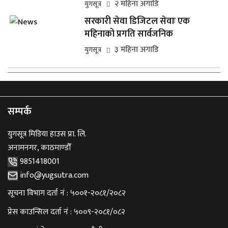
२ महिना अगाडि
युगसूत्र
सरकारी सेवा डिजिटल सेवाः एक
महिनाको प्रगति सार्वजनिक
३ महिना अगाडि
युगसूत्र
सम्पर्क
युगसूत्र मिडिया हाउस प्रा. लि.
अनामनगर, काठमाण्डौँ
9851418001
info@yugsutra.com
सूचना विभाग दर्ता नं : ५००१-२०८१/२०८२
प्रेस काउन्सिल दर्ता नं : ५००९-२०८१/०८२