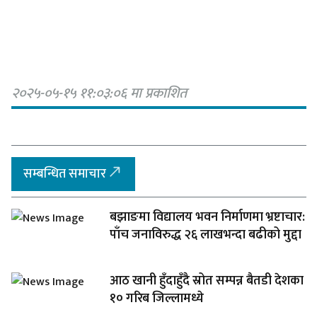
२०२५-०५-१५ ११:०३:०६ मा प्रकाशित
सम्बन्धित समाचार
बझाङमा विद्यालय भवन निर्माणमा भ्रष्टाचार:
पाँच जनाविरुद्ध २६ लाखभन्दा बढीको मुद्दा
आठ खानी हुँदाहुँदै स्रोत सम्पन्न बैतडी देशका
१० गरिब जिल्लामध्ये