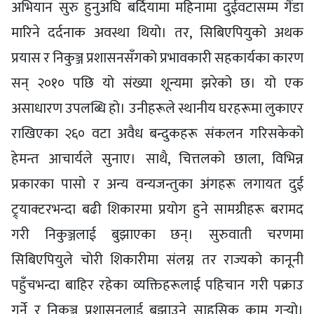
अभियान सुरु हुनुअघि बर्दियामा महिनामा दुईवटासम्म गैंडा
मारिने दर्दनाक अवस्था थियो। तर, सिबिएपियुको अथक
प्रयास र निकुञ्ज प्रशासनसँगको प्रभावकारी सहकार्यका कारण
सन् २०१० पछि यो संख्या शून्यमा झरेको छ। यो एक
असाधारण उपलब्धि हो। उनीहरूले स्थानीय घरहरूमा लुकाएर
राखिएका २६० वटा अवैध बन्दुकहरू संकलन गरिसकेको
हेमन्त आचार्यले सुनाए। साथै, चित्तलको छाला, विभिन्न
प्रकारका पासो र अन्य वन्यजन्तुका अंगहरू लगायत दुई
ट्र्याक्टरभन्दा बढी शिकारमा प्रयोग हुने सामग्रीहरू बरामद
गरी निकुञ्जलाई बुझाएका छन्। सुरुवाती चरणमा
सिबिएपियुले चोरी शिकारीमा संलग्न तर राज्यको कानूनी
पहुँचभन्दा बाहिर रहेका व्यक्तिहरूलाई पहिचान गरी पक्राउ
गर्ने र निकुञ्ज प्रशासनलाई बुझाउने साहसिक काम गर्‍यो।