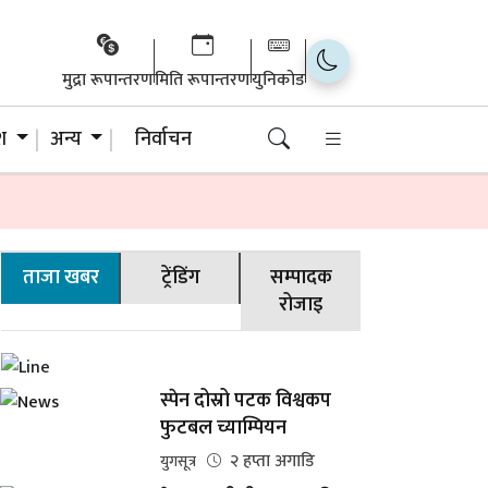
मुद्रा रूपान्तरण
मिति रूपान्तरण
युनिकोड
ेश
अन्य
निर्वाचन
ताजा खबर
ट्रेंडिंग
सम्पादक
रोजाइ
स्पेन दोस्रो पटक विश्वकप
फुटबल च्याम्पियन
२ हप्ता अगाडि
युगसूत्र