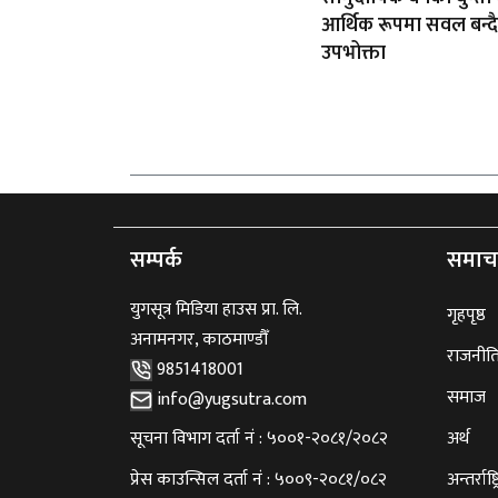
आर्थिक रूपमा सवल बन्दै
उपभोक्ता
सम्पर्क
समाच
युगसूत्र मिडिया हाउस प्रा. लि.
गृहपृष्ठ
अनामनगर, काठमाण्डौँ
राजनीत
9851418001
समाज
info@yugsutra.com
सूचना विभाग दर्ता नं : ५००१-२०८१/२०८२
अर्थ
प्रेस काउन्सिल दर्ता नं : ५००९-२०८१/०८२
अन्तर्राष्ट