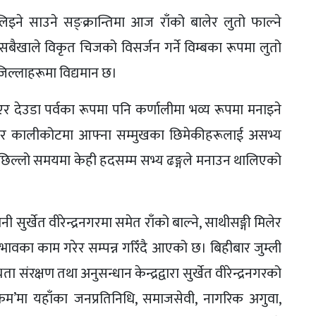
इने साउने सङ्क्रान्तिमा आज राँको बालेर लुतो फाल्ने
ैखाले विकृत चिजको विसर्जन गर्ने विम्बका रूपमा लुतो
जिल्लाहरूमा विद्यमान छ।
भएर देउडा पर्वका रूपमा पनि कर्णालीमा भव्य रूपमा मनाइने
ा, मुगु र कालीकोटमा आफ्ना सम्मुखका छिमेकीहरूलाई असभ्य
पछिल्लो समयमा केही हदसम्म सभ्य ढङ्गले मनाउन थालिएको
ी सुर्खेत वीरेन्द्रनगरमा समेत राँको बाल्ने, साथीसङ्गी मिलेर
वाभावका काम गरेर सम्पन्न गरिँदै आएको छ। बिहीबार जुम्ली
ंरक्षण तथा अनुसन्धान केन्द्रद्वारा सुर्खेत वीरेन्द्रनगरको
्रम’मा यहाँका जनप्रतिनिधि, समाजसेवी, नागरिक अगुवा,