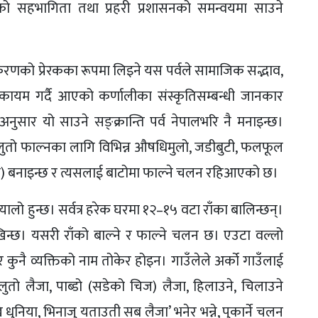
गरिकको सहभागिता तथा प्रहरी प्रशासनको समन्वयमा साउने
राकरणको प्रेरकका रूपमा लिइने यस पर्वले सामाजिक सद्भाव,
ायम गर्दै आएको कर्णालीका संस्कृतिसम्बन्धी जानकार
ुसार यो साउने सङ्क्रान्ति पर्व नेपालभरि नै मनाइन्छ।
ुतो फाल्नका लागि विभिन्न औषधिमुलो, जडीबुटी, फलफूल
को) बनाइन्छ र त्यसलाई बाटोमा फाल्ने चलन रहिआएको छ।
ालो हुन्छ। सर्वत्र हरेक घरमा १२–१५ वटा राँका बालिन्छन्।
ेखिन्छ। यसरी राँको बाल्ने र फाल्ने चलन छ। एउटा वल्लो
 कुनै व्यक्तिको नाम तोकेर होइन। गाउँलेले अर्को गाउँलाई
 लुतो लैजा, पाब्डो (सडेको चिज) लैजा, हिलाउने, चिलाउने
ि धुनिया, भिनाजु यताउती सब लैजा’ भनेर भन्ने, पुकार्ने चलन