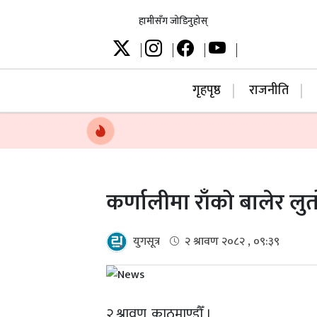
हामीसँग जोडिनुहोस्
गृहपृष्ठ
राजनीति
कर्णालीमा राँको बालेर लुतो
युगसूत्र
२ श्रावण २०८२ , ०९:३९
२ श्रावण, काठमाण्डौँ ।