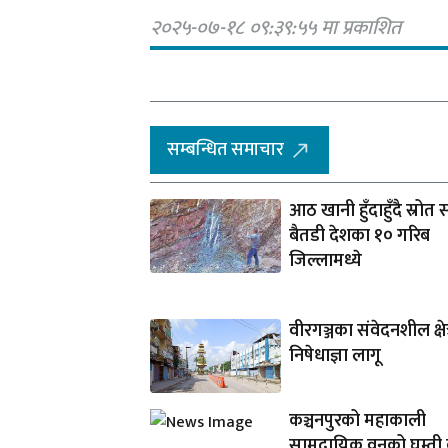
२०२५-०७-१८ ०९:३९:५५ मा प्रकाशित
सम्बन्धित समाचार
आठ खानी हुँदाहुँदै स्रोत स
बैतडी देशका १० गरिब
जिल्लामध्ये
वीरगञ्जका संवेदनशील क्षेत
निषेधाज्ञा लागू
कञ्चनपुरको महाकाली
सामुदायिक वनको घुम्ती