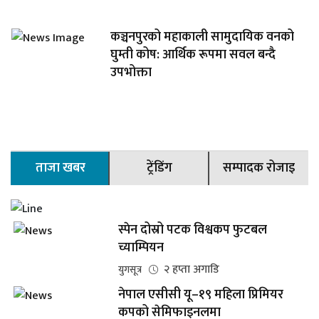
कञ्चनपुरको महाकाली सामुदायिक वनको
घुम्ती कोष: आर्थिक रूपमा सवल बन्दै
उपभोक्ता
ताजा खबर
ट्रेंडिंग
सम्पादक रोजाइ
स्पेन दोस्रो पटक विश्वकप फुटबल
च्याम्पियन
२ हप्ता अगाडि
युगसूत्र
नेपाल एसीसी यू–१९ महिला प्रिमियर
कपको सेमिफाइनलमा