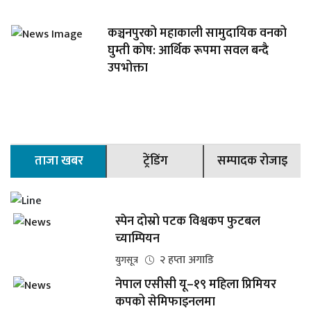
कञ्चनपुरको महाकाली सामुदायिक वनको
घुम्ती कोष: आर्थिक रूपमा सवल बन्दै
उपभोक्ता
ताजा खबर
ट्रेंडिंग
सम्पादक रोजाइ
स्पेन दोस्रो पटक विश्वकप फुटबल
च्याम्पियन
२ हप्ता अगाडि
युगसूत्र
नेपाल एसीसी यू–१९ महिला प्रिमियर
कपको सेमिफाइनलमा