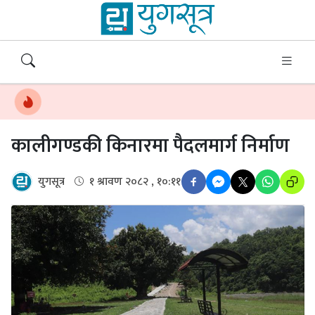
कालीगण्डकी किनारमा पैदलमार्ग निर्माण
युगसूत्र
१ श्रावण २०८२ , १०:११