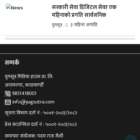
सरकारी सेवा डिजिटल सेवाः एक
महिनाको प्रगति सार्वजनिक
३ महिना अगाडि
युगसूत्र
सम्पर्क
युगसूत्र मिडिया हाउस प्रा. लि.
अनामनगर, काठमाण्डौँ
9851418001
info@yugsutra.com
सूचना विभाग दर्ता नं : ५००१-२०८१/२०८२
प्रेस काउन्सिल दर्ता नं : ५००९-२०८१/०८२
समाचार संयोजक: पदम राज जैशी