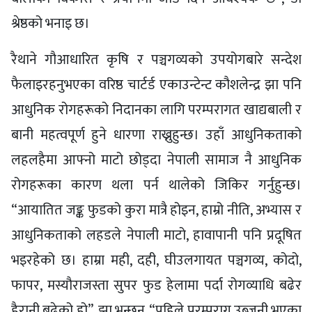
श्रेष्ठको भनाइ छ।
रैथाने गौआधारित कृषि र पञ्चगव्यको उपयोगबारे सन्देश
फैलाइरहनुभएका वरिष्ठ चार्टर्ड एकाउन्टेन्ट कौशलेन्द्र झा पनि
आधुनिक रोगहरूको निदानका लागि परम्परागत खाद्यबाली र
बानी महत्वपूर्ण हुने धारणा राख्नुहुन्छ। उहाँ आधुनिकताको
लहलहैमा आफ्नो माटो छोड्दा नेपाली सामाज नै आधुनिक
रोगहरूका कारण थला पर्न थालेको जिकिर गर्नुहुन्छ।
“आयातित जङ्क फुडको कुरा मात्रै होइन, हाम्रो नीति, अभ्यास र
आधुनिकताको लहडले नेपाली माटो, हावापानी पनि प्रदूषित
भइरहेको छ। हाम्रा मही, दही, घीउलगायत पञ्चगव्य, कोदो,
फापर, मस्यौराजस्ता सुपर फुड हेलामा पर्दा रोगव्याधि बढेर
हैरानी बढेको हो”, झा भन्छन्, “पहिले परम्पराग उब्जनी भएका