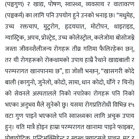
(पञ्चगुण) र खाद्य, पोषण, स्वास्थ्य, व्यवसाय र वातावरण
(पञ्चकर्म) का लागि पनि उपयोग हुने उनको भनाइ छ। “मधुमेह,
उच्च रक्तचाप, मुटुरोग, हृदयघात, मोटोपन, थाइराइड,
ग्यास्ट्रिक, अपच, प्रोस्ट्रेड, उच्च कोलेस्ट्रोल, कलेजोमा बोसोजम्ने
जस्ता जीवनशैलीजन्य रोगहरू तीव्र गतिमा फैलिरहेका छन्,
तर यी रोगहरूको रोकथामको उपाय हाम्रै रैथाने खाद्यबाली र
परम्परागत खानपानमा छ”, डा जोशी भन्छन्, “खासगरी कोदे
बाली (कागुनो, जुनेलो, कोदो, सामा, धान कोदो, घोँगे र चिनो)
को सेवनले अस्पतालले निको नपारेका रोगहरू पनि निको
भएका अनुभव मैले सुनेको छु। यसमा रोगप्रतिरोधी विभिन्न १५
वटा गुण पाइने भएकाले पनि स्वास्थ्यका लागि अचुक उपाय
हुन्। यति मात्रै होइन हाम्रा परम्परागत खानामा पाइने फाइबर,
प्रोबायोटिक, एन्टिअक्सिडेन्ट र स्वस्थ फ्याट्सले पाचन, मुटु र