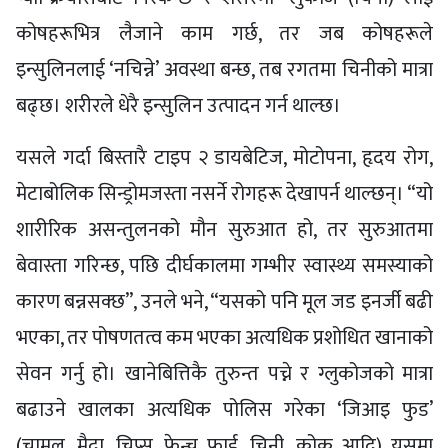
कोषहरूभित्र लैजाने काम गर्छ, तर जब कोषहरूले
इन्सुलिनलाई ‘नचिन्ने’ अवस्था बन्छ, तब रगतमा चिनीको मात्रा
बढ्छ। शरीरले धेरै इन्सुलिन उत्पादन गर्न थाल्छ।
यसले गर्दा बिस्तारै टाइप २ डायबेटिज, मोटोपना, हृदय रोग,
मेटाबोलिक सिन्ड्रोमजस्ता नसर्ने रोगहरू देखापर्न थाल्छन्। “यो
शारीरिक असन्तुलनको मौन सुरुआत हो, तर सुरुआतमा
बेवास्ता गरिन्छ, पछि दीर्घकालमा गम्भीर स्वास्थ्य समस्याको
कारण बन्नसक्छ”, उनले भने, “यसको पनि मूल जड इनर्जी बढी
भएका, तर पोषणतत्व कम भएका अत्यधिक प्रशोधित खानाको
सेवन गर्नु हो। खानेबित्तिकै तुरुन्त पच्ने र ग्लुकोजको मात्रा
बढाउने खालका अत्यधिक पोलिस गरेका ‘जिआइ फुड’
(चामल, मैदा, चिप्स, फ्रेन्च फ्राई, चिनी, कोक आदि) यसमा