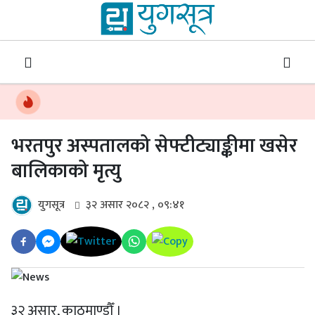
भरतपुर अस्पतालको सेफ्टीट्याङ्कीमा खसेर
बालिकाको मृत्यु
युगसूत्र
३२ असार २०८२ , ०९:४१
३२ असार, काठमाण्डौँ ।