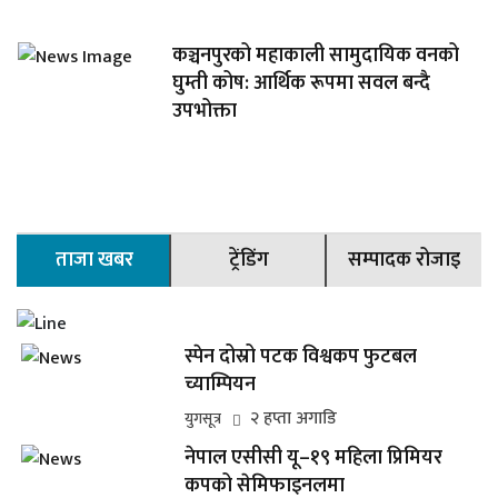
कञ्चनपुरको महाकाली सामुदायिक वनको
घुम्ती कोष: आर्थिक रूपमा सवल बन्दै
उपभोक्ता
ताजा खबर
ट्रेंडिंग
सम्पादक रोजाइ
स्पेन दोस्रो पटक विश्वकप फुटबल
च्याम्पियन
२ हप्ता अगाडि
युगसूत्र
नेपाल एसीसी यू–१९ महिला प्रिमियर
कपको सेमिफाइनलमा