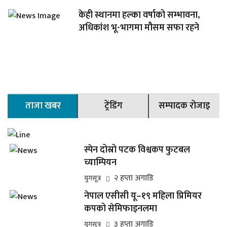
केही स्थानमा हल्का वर्षाको सम्भावना,
अधिकांश भू-भागमा मौसम सफा रहने
ताजा खबर
ट्रेंडिंग
सम्पादक रोजाइ
स्पेन दोस्रो पटक विश्वकप फुटबल
च्याम्पियन
२ हप्ता अगाडि
युगसूत्र
नेपाल एसीसी यू–१९ महिला प्रिमियर
कपको सेमिफाइनलमा
३ हप्ता अगाडि
युगसूत्र