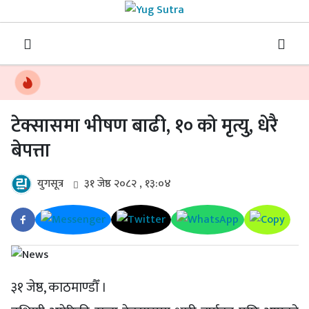
टेक्सासमा भीषण बाढी, १० को मृत्यु, धेरै
बेपत्ता
युगसूत्र
३१ जेष्ठ २०८२ , १३:०४
३१ जेष्ठ, काठमाण्डौँ ।