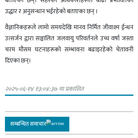
बताएका छन्। सहरका अधिकारीहरूले बाढी प्रभावितको
उद्धार र अनुसन्धान भईरहेको बताएका छन् ।
वैज्ञानिकहरूले लामो समयदेखि मानव निर्मित जीवाश्म ईन्धन
उत्सर्जन द्वारा सञ्चालित जलवायु परिवर्तनले उच्च वर्षा जस्ता
चरम मौसम घटनाहरूको सम्भावना बढाइरहेको चेतावनी
दिएका छन्।
२०२५-०६-१४ १३:०४:३७ मा प्रकाशित
सम्बन्धित समाचार