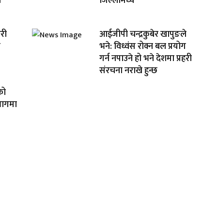
ा
जिल्लामध्ये
सरी
आईजीपी चन्द्रकुबेर खापुङले
श
भने: विध्वंस रोक्न बल प्रयोग
गर्न नपाउने हो भने देशमा प्रहरी
संरचना नराखे हुन्छ
को
भागमा