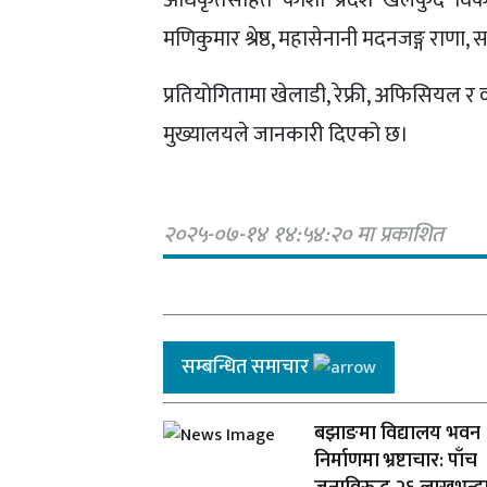
अधिकृतसहित कोशी प्रदेश खेलकुद विका
मणिकुमार श्रेष्ठ, महासेनानी मदनजङ्ग रा
प्रतियोगितामा खेलाडी, रेफ्री, अफिसियल 
मुख्यालयले जानकारी दिएको छ।
२०२५-०७-१४ १४:५४:२० मा प्रकाशित
सम्बन्धित समाचार
बझाङमा विद्यालय भवन
निर्माणमा भ्रष्टाचार: पाँच