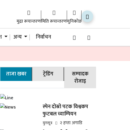
मुद्रा रूपान्तरण
मिति रूपान्तरण
युनिकोड
ेश
अन्य
निर्वाचन
ताजा खबर
ट्रेंडिंग
सम्पादक
रोजाइ
स्पेन दोस्रो पटक विश्वकप
फुटबल च्याम्पियन
२ हप्ता अगाडि
युगसूत्र