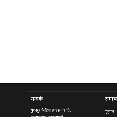
सम्पर्क
समाच
युगसूत्र मिडिया हाउस प्रा. लि.
गृहपृष्ठ