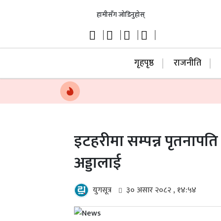
हामीसँग जोडिनुहोस्
गृहपृष्ठ
राजनीति
इटहरीमा सम्पन्न पृतनापति 
अड्डालाई
युगसूत्र
३० असार २०८२ , १४:५४