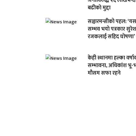
जनाविरुद्ध २६ लाखभन्द
बढीको मुद्दा
सञ्चारमन्त्रीको पहल: ‘य
सम्भव भयो पत्रकार सुरे
रजकलाई सहिद घोषणा’
केही स्थानमा हल्का वर्षा
सम्भावना, अधिकांश भू-
मौसम सफा रहने