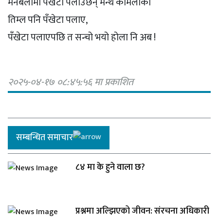
मर्नेबेलामा पँखेटा पलाउँछन् मन्थें कमिलाका
तिम्ल पनि पँखेटा पलाए,
पँखेटा पलाएपछि त सन्चो भयो होला नि अब !
२०२५-०४-१७ ०८:४५:५६ मा प्रकाशित
सम्बन्धित समाचार
८४ मा के हुने वाला छ?
प्रश्नमा अल्झिएको जीवन: संरचना अधिकारी