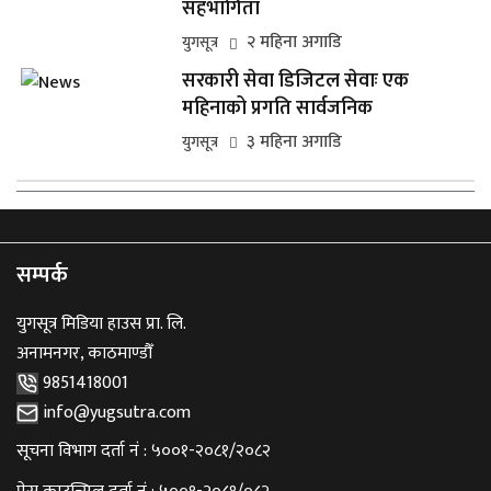
सहभागिता
२ महिना अगाडि
युगसूत्र
सरकारी सेवा डिजिटल सेवाः एक
महिनाको प्रगति सार्वजनिक
३ महिना अगाडि
युगसूत्र
सम्पर्क
युगसूत्र मिडिया हाउस प्रा. लि.
अनामनगर, काठमाण्डौँ
9851418001
info@yugsutra.com
सूचना विभाग दर्ता नं : ५००१-२०८१/२०८२