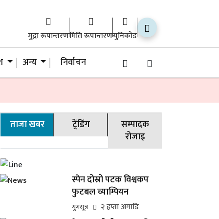
मुद्रा रूपान्तरण
मिति रूपान्तरण
युनिकोड
ेश
अन्य
निर्वाचन
ताजा खबर
ट्रेंडिंग
सम्पादक
रोजाइ
स्पेन दोस्रो पटक विश्वकप
फुटबल च्याम्पियन
२ हप्ता अगाडि
युगसूत्र