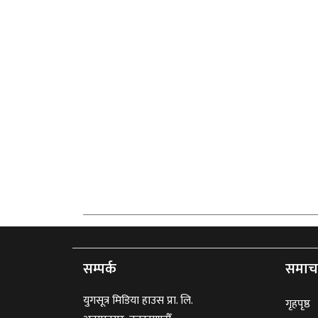
सम्पर्क
समाच
युगसूत्र मिडिया हाउस प्रा. लि.
गृहपृष्ठ