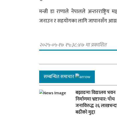
मन्त्री डा राणाले नेपालले अन्तरराष्ट्रि
जनाउन र सहयोगका लागि जापानसँग आग्रह
२०२५-०५-१७ १५:३८:४७ मा प्रकाशित
सम्बन्धित समाचार
बझाङमा विद्यालय भवन
निर्माणमा भ्रष्टाचार: पाँच
जनाविरुद्ध २६ लाखभन्द
बढीको मुद्दा