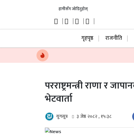
हामीसँग जोडिनुहोस्
गृहपृष्ठ
राजनीति
परराष्ट्रमन्त्री राणा र ज
भेटवार्ता
युगसूत्र
३ जेष्ठ २०८२ , १५:३८