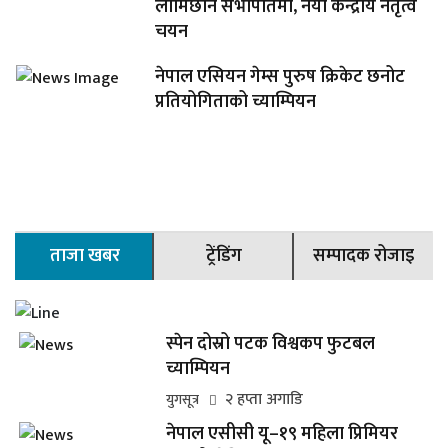
लामिछाने सभापतिमा, नयाँ केन्द्रीय नेतृत्व
चयन
नेपाल एसियन गेम्स पुरुष क्रिकेट छनोट
प्रतियोगिताको च्याम्पियन
ताजा खबर
ट्रेंडिंग
सम्पादक रोजाइ
स्पेन दोस्रो पटक विश्वकप फुटबल
च्याम्पियन
२ हप्ता अगाडि
युगसूत्र
नेपाल एसीसी यू–१९ महिला प्रिमियर