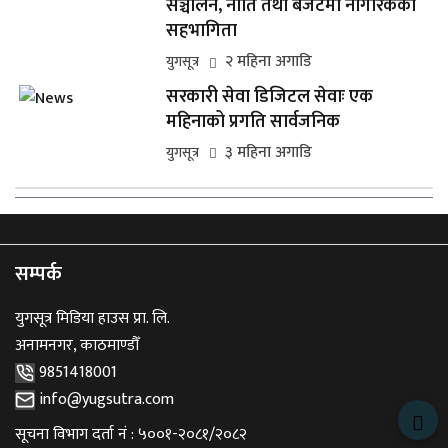
सञ्चालन, नीति तथा बजेटमा नागरिकको
सहभागिता
२ महिना अगाडि
युगसूत्र
सरकारी सेवा डिजिटल सेवाः एक
महिनाको प्रगति सार्वजनिक
३ महिना अगाडि
युगसूत्र
सम्पर्क
युगसूत्र मिडिया हाउस प्रा. लि.
अनामनगर, काठमाण्डौँ
9851418001
info@yugsutra.com
सूचना विभाग दर्ता नं : ५००१-२०८१/२०८२