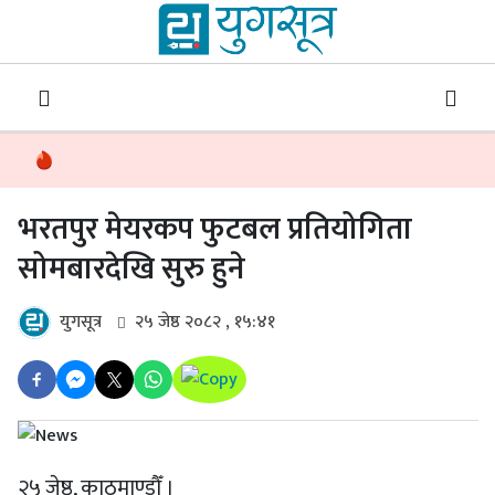
भरतपुर मेयरकप फुटबल प्रतियोगिता
सोमबारदेखि सुरु हुने
युगसूत्र
२५ जेष्ठ २०८२ , १५:४१
२५ जेष्ठ, काठमाण्डौँ ।