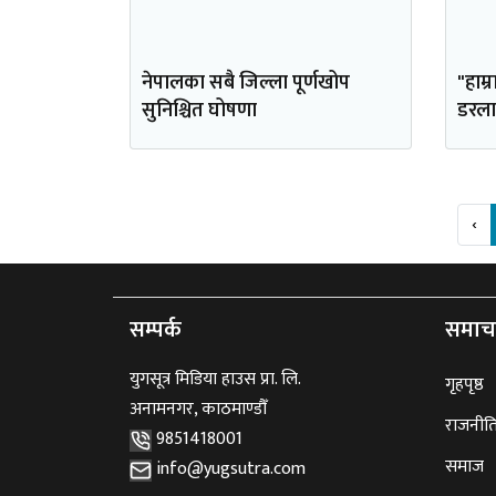
नेपालका सबै जिल्ला पूर्णखोप
"हाम्र
सुनिश्चित घोषणा
डरला
‹
सम्पर्क
समाच
युगसूत्र मिडिया हाउस प्रा. लि.
गृहपृष्ठ
अनामनगर, काठमाण्डौँ
राजनीत
9851418001
समाज
info@yugsutra.com