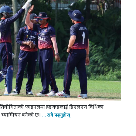
छनोट प्रतियोगिताको फाइनलमा हङकङलाई डिएलएस विधिका
 च्याम्पियन बनेको छ।
... सबै पढ्नुहोस्